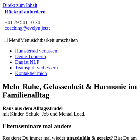
Direkt zum Inhalt
Rückruf anfordern
+41 79 541 10 74
coaching@evelyn.jetzt
Menü
Menüsichtbarkeit umschalten
Hamsterrad verlassen
Deine Trainerin
Das ist NLP
Teamspirit verbessern
Kontaktier mich
Mehr Ruhe, Gelassenheit & Harmonie im
Familienalltag
Raus aus dem Alltagsstrudel
mit Kinder, Schule, Job und Mental Load.
Elternseminare mal anders
Reagierst Du immer mal wieder
ungeduldig
&
gereizt
? Bist Du am