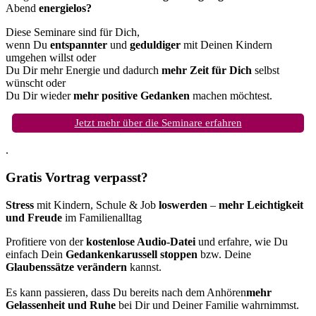
Abend
energielos?
Diese Seminare sind für Dich,
wenn Du
entspannter
und
geduldiger
mit Deinen Kindern
umgehen willst oder
Du Dir mehr Energie und dadurch
mehr Zeit für Dich
selbst
wünscht oder
Du Dir wieder
mehr positive Gedanken
machen möchtest.
Jetzt mehr über die Seminare erfahren
.
Gratis Vortrag verpasst?
Stress
mit Kindern, Schule & Job
loswerden
–
mehr Leichtigkeit
und Freude
im Familienalltag
Profitiere von der
kostenlose Audio-Datei
und erfahre, wie Du
einfach Dein
Gedankenkarussell stoppen
bzw. Deine
Glaubenssätze verändern
kannst.
Es kann passieren, dass Du bereits nach dem Anhören
mehr
Gelassenheit und Ruhe
bei Dir und Deiner Familie wahrnimmst.