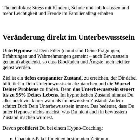
Themenfokus: Stress mit Kindern, Schule und Job loslassen und
mehr Leichtigkeit und Freude im Familienalltag erhalten
Veränderung direkt im Unterbewusstsein
Unter
Hypnose
ist Dein Filter (damit sind Deine Prägungen,
Erfahrungen und Wahrnehmungen gemeint – auch Bewusstsein
genannt) abgelenkt, so dass Blockaden und Ängste noch leichter
gelöst werden.
Ziel ist ein
tiefen entspannter Zustand,
zu erreichen, der Dir dabei
hilft, tief in Dein Unterbewusstsein abzutauchen und die
Wurzel
Deiner Probleme
zu finden. Denn
das Unterbewusstsein steuert
bis zu 95% Deines Lebens
. Im hypnotischen Zustand nimmst Du
alles noch viel klarer wahr als im bewussten Zustand. Zudem
schützt Dich Dein Unterbewusstsein immer. Das bedeutet, dass Du
unter Hypnose nichts machst, was Du nicht auch in bewusstem
Zustand machen würdest.
Davon
profitierst
Du bei einem Hypno-Coaching:
Coaching-Paket für einen bestimmten Zeitraum