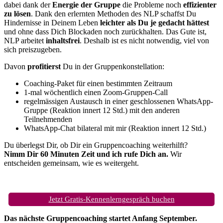
dabei dank der
Energie der Gruppe
die Probleme noch
effizienter
zu lösen
. Dank den erlernten Methoden des NLP schaffst Du
Hindernisse in Deinem Leben
leichter als Du je gedacht hättest
und ohne dass Dich Blockaden noch zurückhalten. Das Gute ist,
NLP arbeitet
inhaltsfrei
. Deshalb ist es nicht notwendig, viel von
sich preiszugeben.
Davon
profitierst
Du in der Gruppenkonstellation:
Coaching-Paket für einen bestimmten Zeitraum
1-mal wöchentlich einen Zoom-Gruppen-Call
regelmässigen Austausch in einer geschlossenen WhatsApp-
Gruppe (Reaktion innert 12 Std.) mit den anderen
Teilnehmenden
WhatsApp-Chat bilateral mit mir (Reaktion innert 12 Std.)
Du überlegst Dir, ob Dir ein Gruppencoaching weiterhilft?
Nimm Dir 60 Minuten Zeit und ich rufe Dich an.
Wir
entscheiden gemeinsam, wie es weitergeht.
Jetzt Gratis-Kennenlerngespräch buchen
Das nächste Gruppencoaching startet Anfang September.